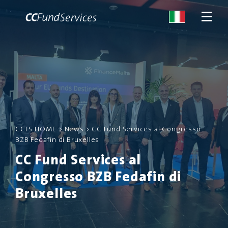
CHI SIAMO
SERVIZI
CCFS HOME
>
News
>
CC Fund Services al Congresso
MALTA
BZB Fedafin di Bruxelles
CC Fund Services al
SERVIZI
Congresso BZB Fedafin di
NEWS
Bruxelles
CONTATTACI