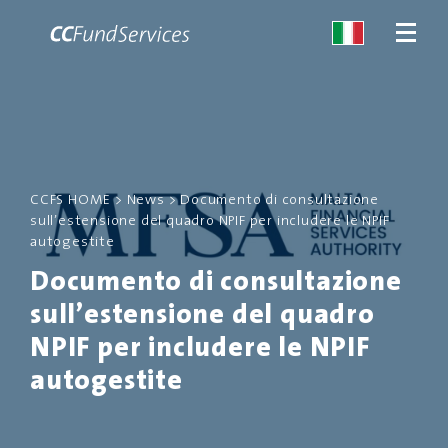
CHI SIAMO
CCFS HOME
>
News
>
Documento di consultazione
SERVIZI
sull’estensione del quadro NPIF per includere le NPIF
autogestite
MALTA
Documento di consultazione
sull’estensione del quadro
SERVIZI
NPIF per includere le NPIF
NEWS
autogestite
CONTATTACI