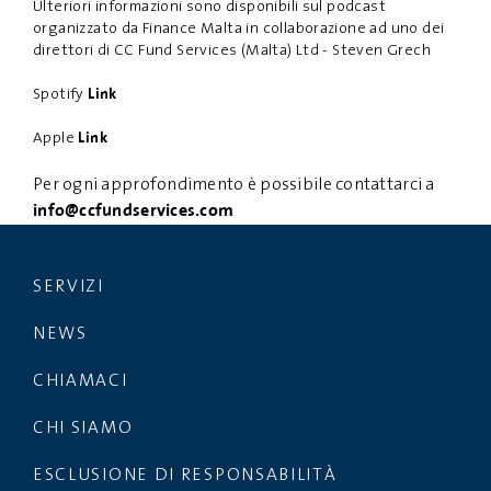
Ulteriori informazioni sono disponibili sul podcast
organizzato da Finance Malta in collaborazione ad uno dei
direttori di CC Fund Services (Malta) Ltd - Steven Grech
Spotify
Link
Apple
Link
Per ogni approfondimento è possibile contattarci a
info@ccfundservices.com
SERVIZI
NEWS
CHIAMACI
CHI SIAMO
ESCLUSIONE DI RESPONSABILITÀ