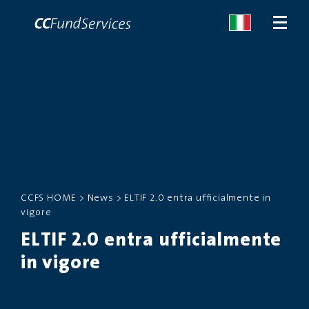
CHI SIAMO
SERVIZI
MALTA
CCFS HOME
>
News
>
ELTIF 2.0 entra ufficialmente in
vigore
SERVIZI
ELTIF 2.0 entra ufficialmente
NEWS
in vigore
CONTATTACI