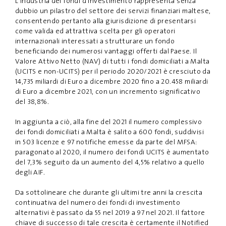
L'industria dei fondi d'investimento rappresenta senza
dubbio un pilastro del settore dei servizi finanziari maltese,
consentendo pertanto alla giurisdizione di presentarsi
come valida ed attrattiva scelta per gli operatori
internazionali interessati a strutturare un fondo
beneficiando dei numerosi vantaggi offerti dal Paese. Il
Valore Attivo Netto (NAV) di tutti i fondi domiciliati a Malta
(UCITS e non-UCITS) per il periodo 2020/2021 è cresciuto da
14,735 miliardi di Euro a dicembre 2020 fino a 20.458 miliardi
di Euro a dicembre 2021, con un incremento significativo
del 38,8%.
In aggiunta a ciò, alla fine del 2021 il numero complessivo
dei fondi domiciliati a Malta è salito a 600 fondi, suddivisi
in 503 licenze e 97 notifiche emesse da parte del MFSA:
paragonato al 2020, il numero dei fondi UCITS è aumentato
del 7,3% seguito da un aumento del 4,5% relativo a quello
degli AIF.
Da sottolineare che durante gli ultimi tre anni la crescita
continuativa del numero dei fondi di investimento
alternativi è passato da 55 nel 2019 a 97 nel 2021. Il fattore
chiave di successo di tale crescita è certamente il Notified