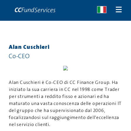
Alan Cuschieri
CHI SIAMO
Co-CEO
SERVIZI
MALTA
Alan Cuschieri è Co-CEO di CC Finance Group. Ha
iniziato la sua carriera in CC nel 1998 come Trader
SERVIZI
per strumenti a reddito fisso e azionari ed ha
maturato una vasta conoscenza delle operazioni IT
NEWS
del gruppo che ha supervisionato dal 2006,
focalizzandosi sul raggiungimento dell'eccellenza
CONTATTACI
nel servizio clienti.