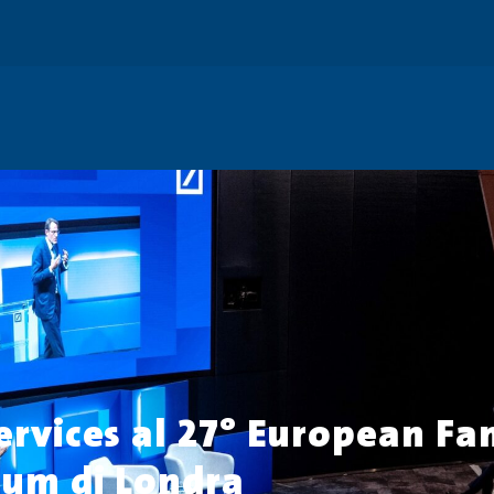
ervices al 27° European Fa
rum di Londra