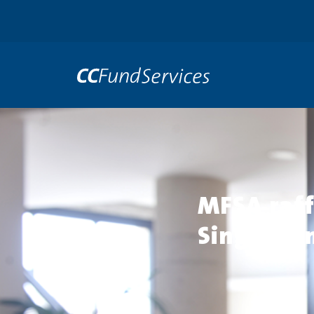
MFSA raff
Single Fa