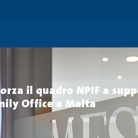
orza il quadro NPIF a supp
mily Office a Malta