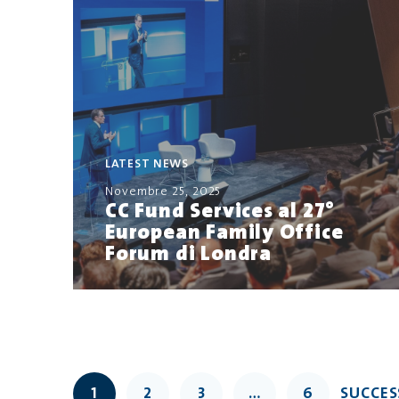
LATEST NEWS
Novembre 25, 2025
CC Fund Services al 27°
European Family Office
Forum di Londra
1
2
3
…
6
SUCCES