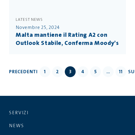
LATEST NEWS
Novembre 25, 2024
Malta mantiene il Rating A2 con
Outlook Stabile, Conferma Moody’s
PRECEDENTI
1
2
3
4
5
…
11
SU
SERVIZI
NEWS